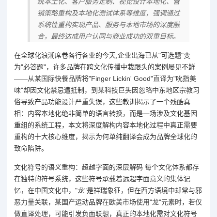
统本土化、客户服务定制、视觉设计本地化、营
销策略重构及本地化测试体系等维度，强调通过
系统性重构实现产品、服务与本地市场的深度融
合，最终达成用户认同与商业成功的双重目标。
在全球化浪潮席卷各行各业的今天,企业出海已从"可选题"变
为"必答题"，许多品牌在跨文化传播中栽跟头的案例屡见不鲜
——从某国际快餐品牌将"Finger Lickin' Good"直译为"吮指美
味"却因文化禁忌遭抵制，到某科技巨头因忽略中东地区宗教习
俗导致产品功能设计严重失误，这些教训揭示了一个残酷真
相：内容本地化绝非简单的语言转换，而是一场涉及文化基因
重组的系统工程，本文将深度解构内容本地化过程中真正需要
重构的十大核心维度，揭示为何单纯翻译会成为品牌全球化的
致命陷阱。
文化符号的语义重构：超越字面的深层解码 每个文化体系都存
在独特的符号系统，这些符号承载着远超字面意义的集体记
忆，在中国文化中，"龙"是祥瑞象征，但在西方语境中却常与邪
恶力量关联，某国产运动品牌在欧美市场使用"龙"元素时，若仅
做直译处理，可能引发负面联想，真正的本地化需对文化符号