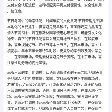
支付安全认证流程，这种适配需平衡支付便捷性、安全性和用
户信任度。
节日与习俗的动态适配：时间维度的文化共鸣 节日营销是品牌
本地化的重要抓手，但需避免简单移植，某国际巧克力品牌在
情人节营销中，若在穆斯林国家使用心形包装，可能引发文化
冲突，真正的节日适配需深入研究当地节日体系：在印度市
场，需重视排灯节、洒红节等本土节日；在日本市场，需关注
樱花季、年末忘年会等特殊时段，更复杂的案例涉及习俗禁忌
——在泰国市场，营销素材需避免展示脚部；在中东市场，需
注意性别分隔的视觉呈现。
品牌声音的本土化调校：从语调到价值观的全面共鸣 品牌声音
是品牌人格的听觉载体，某国际饮料品牌在进入中国市场时，
若将"Enjoy"直译为"享受"，可能弱化品牌活力感，真正的品牌
声音调校需考虑语调、语速、用词风格等维度，在澳大利亚市
场，品牌声音需体现轻松幽默；在德国市场，需强调严谨专
业，更深层的调校涉及品牌价值观的本土化表达——在强调集
体主义的韩国市场，品牌叙事需弱化个人英雄主义；在强调个