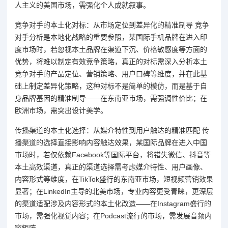
人主义的美国市场，需强化个人成就叙事。
竞争对手的本土化对标：从市场定位到差异化的精准制导 竞争
对手分析是本地化战略的重要参照，某国际手机品牌在进入印
度市场时，若忽视本土品牌在渠道下沉、价格敏感度等方面的
优势，将难以制定有效竞争策略，真正的对标需深入分析本土
竞争对手的产品定位、营销策略、用户口碑等维度，并在此基
础上制定差异化策略，这种对标不是简单的模仿，而是基于自
身品牌基因的精准制导——在东南亚市场，需强调性价比；在
欧洲市场，需突出设计美学。
传播渠道的本土化选择：从媒介特性到用户触达的精准匹配 传
播渠道的选择直接影响内容触达效果，某国际品牌在进入中国
市场时，若仅依赖Facebook等国际平台，将错失微信、抖音等
本土高效渠道，真正的渠道选择需考虑媒介特性、用户画像、
内容形式等维度，在TikTok盛行的东南亚市场，短视频营销效果
显著；在LinkedIn主导的北美市场，专业内容更受青睐，更深层
的渠道适配涉及内容形式的本土化改造——在Instagram盛行的
市场，需强化视觉内容；在Podcast流行的市场，需发展音频内
容矩阵。