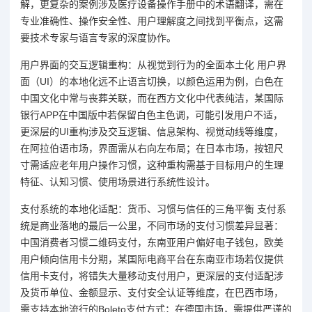
解，更复杂的案例涉及医疗设备操作手册中的术语翻译，需在
专业准确性、操作安全性、用户理解度之间找到平衡点，这需
要技术专家与语言专家的深度协作。
用户界面的交互逻辑重构：从视觉到行为的全面本土化 用户界
面（UI）的本地化远不止语言切换，以颜色运用为例，白色在
中国文化中常与丧葬关联，而在西方文化中代表纯洁，某国际
银行APP在中国版中若保留白色主色调，可能引发用户不适，
更深层的UI重构涉及交互逻辑、信息架构、视觉动线等维度，
在阿拉伯语市场，界面需从右向左布局；在日本市场，按钮尺
寸需适应老年用户操作习惯，这种重构需基于目标用户的生理
特征、认知习惯、使用场景进行系统性设计。
支付系统的本地化适配：货币、习惯与信任的三角平衡 支付系
统是商业落地的最后一公里，不同市场的支付习惯差异显著：
中国消费者习惯二维码支付，东南亚用户偏好电子钱包，欧美
用户倾向信用卡分期，某国际电商平台在东南亚市场若仅提供
信用卡支付，将错失大量移动支付用户，更深层的支付适配涉
及货币单位、金额显示、支付安全认证等维度，在巴西市场，
需支持本地流行的Boleto支付方式；在德国市场，需提供严谨的