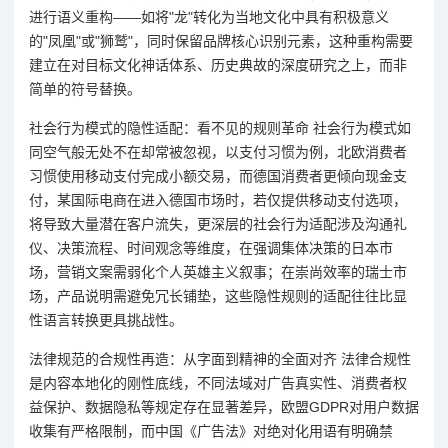
进行语义重构——如将"龙"转化为当地文化中具有积极意义
的"凤凰"或"狮鹫"，同时保留品牌核心识别元素，这种重构需要
建立在对目标文化神话体系、历史典故的深度研究之上，而非
简单的符号替换。
社会行为模式的隐性适配：看不见的规则革命 社会行为模式如
同空气般无处不在却常被忽视，以支付习惯为例，北欧消费者
习惯使用移动支付完成小额交易，而德国消费者更倾向现金支
付，某国际电商在进入德国市场时，若仅提供移动支付选项，
将导致大量潜在客户流失，更深层的社会行为适配涉及沟通礼
仪、决策流程、时间观念等维度，在强调集体决策的日本市
场，营销文案需弱化个人英雄主义叙事；在崇尚效率的瑞士市
场，产品说明需避免冗长铺垫，这些隐性规则的适配往往比显
性语言转换更具挑战性。
法律规范的合规性再造：从字面到精神的全面对齐 法律合规性
是内容本地化的刚性底线，不同法域对广告真实性、消费者权
益保护、数据隐私等规定存在显著差异，欧盟GDPR对用户数据
收集有严格限制，而中国《广告法》对绝对化用语有明确禁