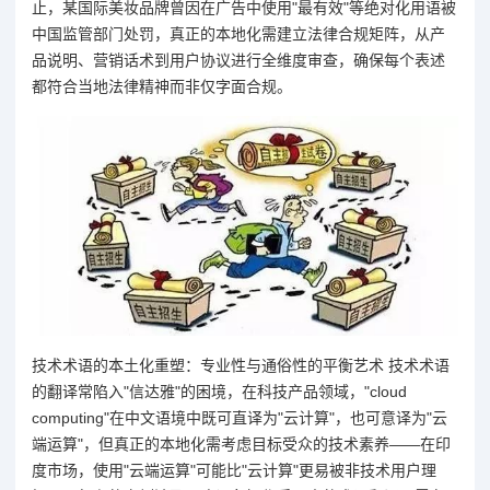
止，某国际美妆品牌曾因在广告中使用"最有效"等绝对化用语被
中国监管部门处罚，真正的本地化需建立法律合规矩阵，从产
品说明、营销话术到用户协议进行全维度审查，确保每个表述
都符合当地法律精神而非仅字面合规。
技术术语的本土化重塑：专业性与通俗性的平衡艺术 技术术语
的翻译常陷入"信达雅"的困境，在科技产品领域，"cloud
computing"在中文语境中既可直译为"云计算"，也可意译为"云
端运算"，但真正的本地化需考虑目标受众的技术素养——在印
度市场，使用"云端运算"可能比"云计算"更易被非技术用户理