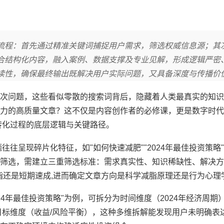
流程：首先通过精准关键词捕捉用户需求，筛选权威信息源；其
合结构化内容，融入案例、数据支撑及专业见解，形成逻辑严密
读性，确保最终输出既解决用户实际问题，又具备深度与传播价
次问题，这些看似零散的搜索词背后，隐藏着人类最真实的知识
力的高质量文章？这不仅是内容创作者的必修课，更是数字时代
转化过程的底层逻辑与关键路径。
往呈现碎片化特征，如"如何快速减肥""2024年最佳投资策略
筛选，需建立三重筛选标准：需求真实性、知识稀缺性、解决方
脂还是短期速成,进而确定文章方向是科学减脂原理还是行为心理
4年最佳投资策略"为例，可拆分为时间维度（2024年经济周期
目标维度（收益/风险平衡），这种多维拆解能发现用户未明确表