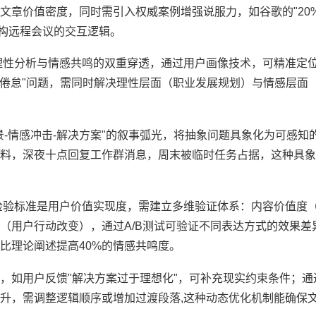
文章价值密度，同时需引入权威案例增强说服力，如谷歌的"20%
重构远程会议的交互逻辑。
理性分析与情感共鸣的双重穿透，通过用户画像技术，可精准定
职业倦怠"问题，需同时解决理性层面（职业发展规划）与情感层面
-情感冲击-解决方案"的叙事弧光，将抽象问题具象化为可感知
料，深夜十点回复工作群消息，周末被临时任务占据，这种具象
检验标准是用户价值实现度，需建立多维验证体系：内容价值度
（用户行动改变），通过A/B测试可验证不同表达方式的效果差
比理论阐述提高40%的情感共鸣度。
，如用户反馈"解决方案过于理想化"，可补充现实约束条件；通
升，需调整逻辑顺序或增加过渡段落,这种动态优化机制能确保