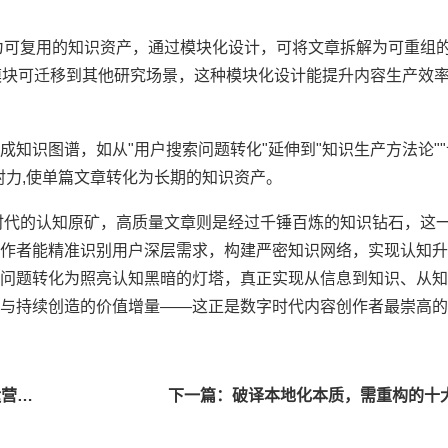
为可复用的知识资产，通过模块化设计，可将文章拆解为可重组
模块可迁移到其他研究场景，这种模块化设计能提升内容生产效率
知识图谱，如从"用户搜索问题转化"延伸到"知识生产方法论"
射力,使单篇文章转化为长期的知识资产。
时代的认知原矿，高质量文章则是经过千锤百炼的知识钻石，这
作者能精准识别用户深层需求，构建严密知识网络，实现认知升
问题转化为照亮认知黑暗的灯塔，真正实现从信息到知识、从知
与持续创造的价值增量——这正是数字时代内容创作者最崇高的
上一篇：FAQ页面提升用户停留与转化的心理逻辑与运营密码
下一篇：破译本地化本质，需重构的十