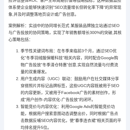
控评估整体ROI、客户生命周期价值等战略指标，这种数据监控
体系使企业能够快速识别"SEO流量增长但转化率下降"的异常现
象,并及时调整落地页设计或广告创意。
案例解析：实战中的协同增长范式 某服装品牌独立站通过SEO
与广告投放的协同策略，实现了年销售额增长300%的突破,其核
心策略包括：
季节性关键词布局：在冬季来临前3个月，通过SEO优
化"冬季羽绒服保暖科技"相关内容，同时配合Google购
物广告投放"冬季清仓特惠"创意,实现自然流量与付费流
量的双重爆发。
用户生成内容（UGC）联动：鼓励用户在社交媒体分享
穿搭照片并标记品牌标签，这些UGC内容既被用于SEO
的内容更新，又被用于Facebook广告的素材创作，形
成"用户创作-内容优化-广告投放"的闭环。
智能竞价与内容优化：利用Google Ads的智能竞价功
能，根据用户搜索意图动态调整出价，同时根据广告点
击数据反哺SEO内容优化，使"春季连衣裙"相关页面的平
均排名提升5位。