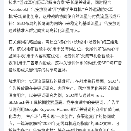
技术""游戏耳机低延迟解决方案"等长尾关键词，同时配合
Facebook广告投放测试"开学季学生耳机""户外运动防水耳
机"等场景化创意，这种战略协同使自然流量与付费流量形成互
补：SEO布局的长尾词为网站带来稳定的基础流量,广告投放则
通过精准人群定向实现高转化流量导入。
在关键词策略层面，需建立"核心词+长尾词+场景词"的三维矩
阵，核心词如"智能手表"用于品牌词占位，长尾词如"运动心率
监测手表"用于内容深度优化，场景词如"父亲节礼物智能手
表"则用于广告定向投放，这种关键词体系的构建,使SEO与广告
投放形成关键词库的共享与互补。
战术配合：实现流量获取的精准打击 在战术执行层面，SEO与
广告投放需在关键词研究、内容生产、落地页优化等环节形成
深度配合，以关键词研究为例，SEO团队通过Ahrefs、
SEMrush等工具挖掘搜索量高、竞争度适中的关键词，广告团
队则利用Google Keyword Planner验证关键词的商业价值与转
化潜力。 生产环节需实现"一次创作，多渠道复用"的协同效
应，一篇深度解析"2024年无线耳机选购指南"的SEO文章，可
拆解为多个广告投放素材：将产品对比图表用于信息流广告，