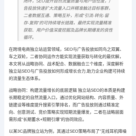
闭环，SEO提升自然流量质量与用户信任度，广
告投放快速扩大流量入口并精准触达目标客群，
二者数据互通、策略互补，形成“引流-转化-留
存-复购”的可持续增长链路，最终实现流量精准
获取、用户价值深度挖掘及品牌长期爆发的良性
循环。
在跨境电商独立站运营领域，SEO与广告投放如同鸟之双翼、
车之双轮，二者协同运作方能实现流量获取与转化的最优解，
本文将从战略协同、战术配合、数据融合三个维度，深度解析
独立站SEO与广告投放如何形成增长合力,助力企业构建可持续
的流量生态体系。
战略协同：构建流量增长的底层逻辑 独立站SEO的本质是构建
长期稳定的自然流量入口，通过优化网站结构、内容质量、外
链建设等维度提升搜索引擎排名，而广告投放则通过精准定
向、创意测试、竞价策略实现短期流量爆发，二者在战略层面
需形成"长期蓄水+短期引爆"的协同效应。
以某3C品牌独立站为例，其通过SEO策略布局了"无线耳机降噪