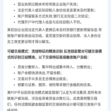
营业执照过期未年检导致企业账户失效；
法定代表人或实际控制人身份信息变更未及时更新；
账户预留联系方式失效,银行无法完成二次验证；
代理开户中代理人信息与实际控制人不符。
某初创企业因法定代表人更换后未及时到银行更新预留信息,导
致账户被系统自动冻结，直至提交新的营业执照、法人身份证
及工商变更证明才得以解冻。
可疑交易模式：洗钱特征的精准识别 反洗钱监管对可疑交易模
式的识别日益精准，以下交易特征极易触发账户冻结：
资金分散转入、集中转出或集中转入、分散转出；
账户余额快进快出,不留余额；
交易对手众多且无合理商业联系；
频繁与证券、期货、保险等非银行金融机构往来。
某P2P平台因资金池模式被监管部门认定为非法集资,其所有关
联账户被冻结，涉及投资者资金达数亿元，此类案例警示我
们，任何试图规避金融监管的交易结构设计都可能引发账户冻
结风险。