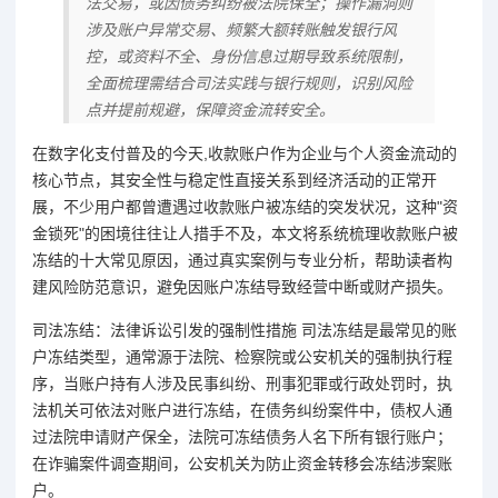
法交易，或因债务纠纷被法院保全；操作漏洞则
涉及账户异常交易、频繁大额转账触发银行风
控，或资料不全、身份信息过期导致系统限制，
全面梳理需结合司法实践与银行规则，识别风险
点并提前规避，保障资金流转安全。
在数字化支付普及的今天,收款账户作为企业与个人资金流动的
核心节点，其安全性与稳定性直接关系到经济活动的正常开
展，不少用户都曾遭遇过收款账户被冻结的突发状况，这种"资
金锁死"的困境往往让人措手不及，本文将系统梳理收款账户被
冻结的十大常见原因，通过真实案例与专业分析，帮助读者构
建风险防范意识，避免因账户冻结导致经营中断或财产损失。
司法冻结：法律诉讼引发的强制性措施 司法冻结是最常见的账
户冻结类型，通常源于法院、检察院或公安机关的强制执行程
序，当账户持有人涉及民事纠纷、刑事犯罪或行政处罚时，执
法机关可依法对账户进行冻结，在债务纠纷案件中，债权人通
过法院申请财产保全，法院可冻结债务人名下所有银行账户；
在诈骗案件调查期间，公安机关为防止资金转移会冻结涉案账
户。