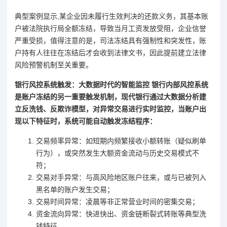
典型案例显示,某企业因未履行生效判决的还款义务，其基本账
户被法院执行局全额冻结，导致当月工资发放受阻，企业信誉
严重受损，值得注意的是，司法冻结具有强制性和突发性，账
户持有人往往在冻结后才会收到法律文书，因此提前建立法律
风险预警机制至关重要。
银行风控系统触发：大数据时代的智能监控 银行内部风控系统
是账户冻结的另一重要触发机制，现代银行通过大数据分析建
立反洗钱、反欺诈模型，对异常交易进行实时监控，当账户出
现以下特征时，系统可能自动触发冻结程序：
交易频率异常：如短期内频繁接收小额转账（疑似刷单
行为），或突然发生大额资金流动与历史交易模式不
符；
交易对手异常：与高风险地区账户往来，或与已被列入
黑名单的账户发生交易；
交易时间异常：凌晨等非正常营业时间的密集交易；
资金流向异常：快进快出、资金链断裂式转账等典型洗
钱特征。