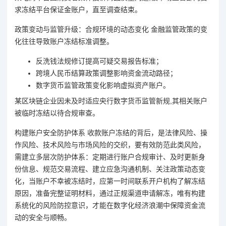
求冻结平台保证金账户，直至调查结束。
政策变动与监管升级：合规环境的动态变化 金融监管政策的变
化往往导致账户冻结标准调整。
反洗钱法规修订提高可疑交易报告标准；
跨境人民币结算政策调整影响资金流动路径；
数字货币监管政策变化影响虚拟资产账户。
某区块链企业因未及时适应央行数字货币监管新规,其相关账户
被临时冻结以待合规审查。
构建账户安全防护体系 收款账户冻结的背后，是法律风险、操
作风险、技术风险与市场风险的交织，要有效防范此类风险，
需建立多层次防护体系：定期进行账户合规审计、及时更新身
份信息、规范交易流程、建立应急沟通机制、关注政策动态变
化，当账户不幸被冻结时，应第一时间联系开户机构了解冻结
原因，准备完整证明材料，通过正规渠道申请解冻，唯有构建
系统化的风险防控意识，才能在数字化经济浪潮中保障资金流
动的安全与顺畅。