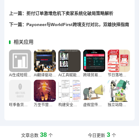
上一篇：拒付订单激增危机下卖家系统化破局策略解析
下一篇：Payoneer与WorldFirst跨境支付对比，双雄抉择指南
相关应用
AI生成短视频脚本可行性及实用方法大揭秘
AI翻译驱动多语言网站效率跃升，技术革新赋能全球化运营
AI工具赋能卖家解放重复劳动的实践路径
跨境贸易全年制胜密码，文化洞察驱动下的节日营销策略规划
节日落地页设计策略，高效激发用户购买欲望的实战指南
旺季备货过剩风险破解术，深度分析与实战解决方案
万圣节营销氛围感破屏法则，五大心法直抵人心
构建安全防线，供应链审核流程的优化之道
虚假宣传，企业长期运营的隐形毒瘤
独立站隐私政策不可随意复制，法律、技术、信任三重危机深度解析
38
3
文章总数
个
今日更新
个