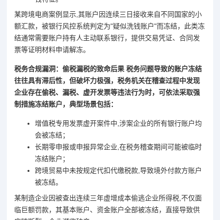
某跨境电商案例显示,其账户因连续三日接收来自不同国家的小
额汇款，被银行风控系统判定为"疑似洗钱账户"而冻结，此类冻
结通常需要账户持有人主动联系银行，提供交易凭证、合同发
票等证明材料申请解冻。
税务合规漏洞：偷税漏税的致命后果 税务问题导致的账户冻结
往往具有滞后性，但破坏力极强，税务机关在稽查过程中发现
企业存在偷税、漏税、虚开发票等违法行为时，可依法采取强
制措施冻结账户，典型场景包括：
增值税专用发票虚开案件中,涉案企业的所有银行账户均
会被冻结；
长期零申报或申报异常企业,在税务稽查期间可能被临时
冻结账户；
跨境贸易中未按规定代扣代缴税款,导致境外付款方账户
被冻结。
某制造企业因被查出连续三年虚增成本偷逃企业所得税,不仅面
临巨额罚款，其基本账户、资金账户全部被冻结，直接导致供