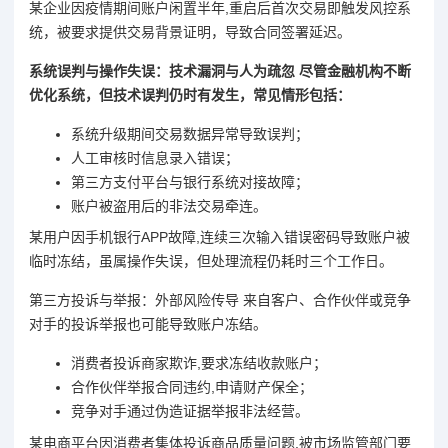
某企业因疫情期间账户闲置半年,重启后首次交易即触发风控系
统，被要求提供交易背景证明，导致合同签署延迟。
系统误判与操作失误：技术漏洞与人为疏忽 尽管金融机构不断
优化系统，但技术误判仍时有发生，常见情形包括：
系统升级期间交易数据异常导致误判；
人工审核时信息录入错误；
第三方支付平台与银行系统对接故障；
账户被盗用后的非法交易牵连。
某用户因手机银行APP故障,连续三次输入错误密码导致账户被
临时冻结，虽属操作失误，但处理流程仍耗时三个工作日。
第三方投诉与举报：外部风险传导 来自客户、合作伙伴或竞争
对手的投诉举报也可能导致账户冻结。
消费者投诉商家欺诈,要求冻结收款账户；
合作伙伴举报合同违约,申请财产保全；
竞争对手通过伪造证据举报非法经营。
某电商平台因消费者集体投诉商品质量问题,被市场监管部门要