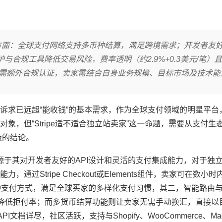
三方面：全球支付网络支持多币种结算，满足跨境需求；开发者友好
合规工具降低交易风险，费率透明（约2.9%+0.3美元/笔）
区需额外合规认证，卖家需结合自身业务规模、目标市场及技术能
求已远超“能收钱”的基本需求，作为全球支付领域的明星平台，St
象，但“Stripe适不适合独立站卖家”这一命题，需要从支付生
敲的结论。
e的崛起源于其对开发者友好的API设计和灵活的支付集成能力，对于
过Stripe Checkout或Elements组件，卖家可在数小
种支付方式，满足全球买家的多样化支付习惯，其二，智能路由
道，降低拒付率；而多货币结算功能则让卖家无需手动换汇，直接以
文档详尽，社区活跃，支持与Shopify、WooCommerce、Ma