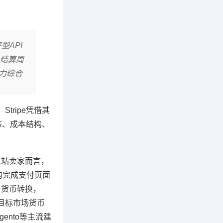
型API
且结算周
力综合
ripe凭借其
态、成本结构、
独立站卖家而言，
时内完成支付页面
与货币转换，
目标市场货币
gento等主流建