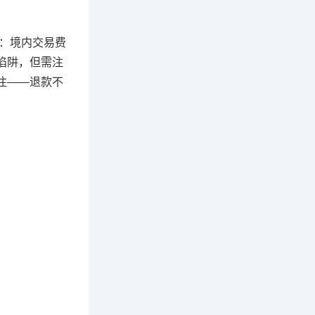
构：境内交易费
用陷阱，但需注
注——退款不