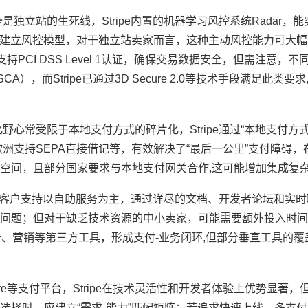
独立站的生死线，Stripe内置的机器学习风控系统Radar，
据建立风控模型，对于独立站卖家而言，这种主动风控能力可大幅
持PCI DSS Level 1认证，确保交易数据安全，但需注意，
，而Stripe已通过3D Secure 2.0等技术手段满足此类要
心常受限于本地支付方式的碎片化，Stripe通过“本地支付方
在欧洲支持SEPA直接借记等，有效解决了“最后一公里”支付障碍
空间，且部分国家要求与本地支付网关合作,这可能增加集成复
pe的客户支持以自助服务为主，通过详尽的文档、开发者论坛和实
问题；但对于缺乏技术资源的中小卖家，可能需要额外投入时间
了物流、税务、营销等第三方工具，形成支付-业务闭环,但部分垂直工具的
quare等支付平台，Stripe在技术灵活性和开发者体验上优势显著
选择时，应建立“需求-能力”匹配矩阵：若追求快速上线、多支